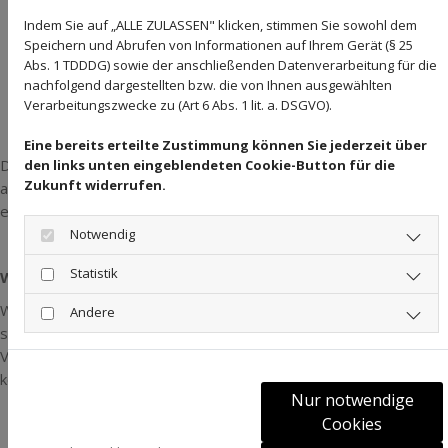
Welche Thematik liegt vor? (Alkohol, Drogen, Punkte etc.)
Indem Sie auf „ALLE ZULASSEN" klicken, stimmen Sie sowohl dem
Wie reflektiert sind Sie bereits?
Speichern und Abrufen von Informationen auf Ihrem Gerät (§ 25
Abs. 1 TDDDG) sowie der anschließenden Datenverarbeitung für die
Welche Fristen gelten für Ihre MPU?
nachfolgend dargestellten bzw. die von Ihnen ausgewählten
Wie viel Zeit können oder wollen Sie in kurzer Zeit
Verarbeitungszwecke zu (Art 6 Abs. 1 lit. a. DSGVO).
investieren?
Eine bereits erteilte Zustimmung können Sie jederzeit über
Dank unserer flexiblen Terminplanung lässt sich die Vorbereitung
den links unten eingeblendeten Cookie-Button für die
Zukunft widerrufen.
an Ihre zeitlichen Möglichkeiten anpassen – auch kompakt, wenn
es die Voraussetzungen erlauben.
Notwendig
Statistik
Warum frühes Handeln Zeit spart
Wer die MPU schnell bestehen möchte, sollte nicht abwarten,
Andere
sondern handeln. Die häufigste Zeitfalle: erst mit der
Vorbereitung beginnen, wenn die Sperrfrist fast vorbei ist. Dabei
können Sie oft schon Monate im Voraus aktiv werden:
Nur notwendige
Frühzeitig MPU Beratung starten, sobald Sie die
Cookies
Anordnung erhalten