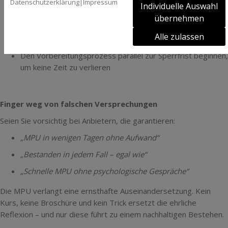
Datenschutzerklärung
|
Impressum
Individuelle Auswahl
Abstinenznachweise (falls nötig) rechtzeitig organisieren
übernehmen
Relevante Unterlagen vorbereiten, wie Führungszeugnis
Alle zulassen
oder ärztliche Gutachten
Den Vorbereitungsprozess parallel zur Sperrfrist beginnen,
um keine Zeit zu verlieren
Finger weg von falschen Versprechungen
Seien Sie vorsichtig bei Anbietern, die garantieren:
„MPU in wenigen Tagen ohne Aufwand“
„Bestanden in jedem Fall – egal wie“
„Schnelle MPU ohne psychologische Gespräche“
Die MPU verlangt eine ernsthafte Auseinandersetzung. Kein
Kurs, keine Broschüre und kein Trick ersetzt die ehrliche
Reflexion – und nur diese führt zu einem nachhaltigen Bestehen.