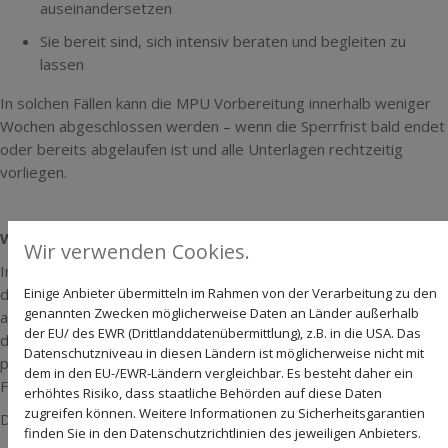
auseinandersetzen
Sie bereit sind, sich intensiv beraten und begleiten zu
lassen
In solchen Fällen kann die MPU Vorbereitung innerhalb weniger
Wochen abgeschlossen werden – wenn die Sperrfrist bald endet
oder bereits abgelaufen ist und alle Unterlagen rechtzeitig
vorliegen.
Wie lange dauert eine seriöse MPU Vorbereitung?
Wir verwenden Cookies.
In unserer Praxis umfasst eine fundierte MPU Vorbereitung in
der Regel 8 bis 12 psychologische Sitzungen, individuell
Einige Anbieter übermitteln im Rahmen von der Verarbeitung zu den
genannten Zwecken möglicherweise Daten an Länder außerhalb
abgestimmt auf Ihre Situation. Diese Gespräche dienen nicht nur
der EU/ des EWR (Drittlanddatenübermittlung), z.B. in die USA. Das
der inhaltlichen Vorbereitung auf die MPU, sondern vor allem der
Datenschutzniveau in diesen Ländern ist möglicherweise nicht mit
persönlichen Auseinandersetzung mit dem eigenen
dem in den EU-/EWR-Ländern vergleichbar. Es besteht daher ein
Fehlverhalten.
erhöhtes Risiko, dass staatliche Behörden auf diese Daten
zugreifen können. Weitere Informationen zu Sicherheitsgarantien
Die Dauer hängt von verschiedenen Faktoren ab:
finden Sie in den Datenschutzrichtlinien des jeweiligen Anbieters.