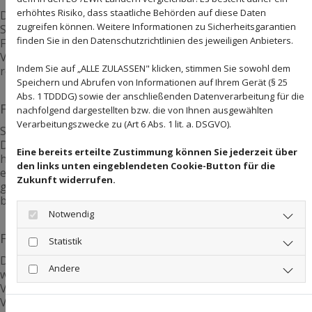
erhöhtes Risiko, dass staatliche Behörden auf diese Daten
Der Gutachter möchte erfahren, wie Sie sich im
zugreifen können. Weitere Informationen zu Sicherheitsgarantien
Straßenverkehr verhalten. Entsprechend wird es auch
finden Sie in den Datenschutzrichtlinien des jeweiligen Anbieters.
Fragen bezüglich hierauf geben. Dies können Fragen zu
Verkehrsverstößen, riskantem Fahrverhalten und anderen
Indem Sie auf „ALLE ZULASSEN" klicken, stimmen Sie sowohl dem
relevanten Themen sein.
Speichern und Abrufen von Informationen auf Ihrem Gerät (§ 25
Abs. 1 TDDDG) sowie der anschließenden Datenverarbeitung für die
Fragen zu Alkohol- oder Drogenkonsum
nachfolgend dargestellten bzw. die von Ihnen ausgewählten
Verarbeitungszwecke zu (Art 6 Abs. 1 lit. a. DSGVO).
Sofern die MPU aufgrund von Alkohol- oder
Drogenproblemen angeordnet wurde, werden sicherlich
Eine bereits erteilte Zustimmung können Sie jederzeit über
hierzu Fragen aufkommen. Der Gutachter möchte
den links unten eingeblendeten Cookie-Button für die
erfahren, wie Sie nun dem Alkohol- und Drogenkonsum
Zukunft widerrufen.
gegenüber eingestellt sind und wie Sie zukünftig abstinent
bleiben wollen.
Notwendig
Fragen zur Verkehrssicherheit
Statistik
Die Verkehrssicherheit soll durch die MPU gewährleistet
Andere
werden. Somit sind auch hierzu Fragen sicher. Es geht um
Vorfahrtsituation, Verkehrsregeln und das richtige
Verhalten in bestimmten Situationen. Bereiten Sie sich