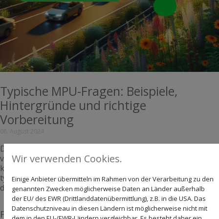
Typische MPU-Fragen: Beispiele,
Hintergründe und richtige
Vorbereitung
08. August 2024
Die MPU ist für viele Menschen eine Stresssituation, denn
Wir verwenden Cookies.
vorher ist nicht klar, welche Fragen gestellt werden
könnten. In diesem Ratgeber erfahren Sie, welche Fragen
typischerweise gestellt werden und wie Sie sich am besten
Einige Anbieter übermitteln im Rahmen von der Verarbeitung zu den
darauf vorbereiten.
genannten Zwecken möglicherweise Daten an Länder außerhalb
der EU/ des EWR (Drittlanddatenübermittlung), z.B. in die USA. Das
Datenschutzniveau in diesen Ländern ist möglicherweise nicht mit
Fragen zu Ihrem Verhalten im Straßenverkehr
dem in den EU-/EWR-Ländern vergleichbar. Es besteht daher ein