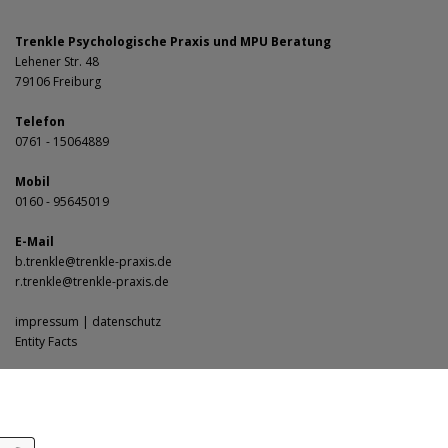
Trenkle Psychologische Praxis und MPU Beratung
Lehener Str. 48
79106 Freiburg
Telefon
0761 - 15064889
Mobil
0160 - 95645019
E-Mail
b.trenkle@trenkle-praxis.de
r.trenkle@trenkle-praxis.de
impressum
|
datenschutz
Entity Facts